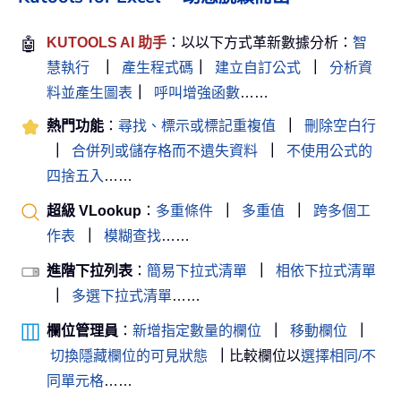
🤖
KUTOOLS AI 助手
：以以下方式革新數據分析：
智
慧執行
｜
產生程式碼
｜
建立自訂公式
｜
分析資
料並產生圖表
｜
呼叫增強函數
……
熱門功能
：
尋找、標示或標記重複值
｜
刪除空白行
｜
合併列或儲存格而不遺失資料
｜
不使用公式的
四捨五入
……
超級 VLookup
：
多重條件
｜
多重值
｜
跨多個工
作表
｜
模糊查找
……
進階下拉列表
：
簡易下拉式清單
｜
相依下拉式清單
｜
多選下拉式清單
……
欄位管理員
：
新增指定數量的欄位
｜
移動欄位
｜
切換隱藏欄位的可見狀態
｜
比較欄位以
選擇相同/不
同單元格
……