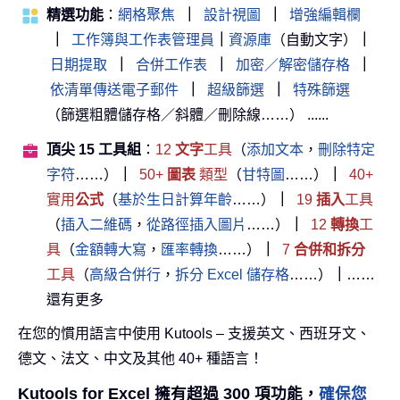
精選功能
：
網格聚焦
｜
設計視圖
｜
增強編輯欄
｜
工作簿與工作表管理員
｜
資源庫
（自動文字）
｜
日期提取
｜
合併工作表
｜
加密／解密儲存格
｜
依清單傳送電子郵件
｜
超級篩選
｜
特殊篩選
（篩選粗體儲存格／斜體／刪除線……） ......
頂尖 15 工具組
：
12
文字
工具
（
添加文本
，
刪除特定
字符
……）
｜
50+
圖表
類型
（
甘特圖
……）
｜
40+
實用
公式
（
基於生日計算年齡
……）
｜
19
插入
工具
（
插入二維碼
，
從路徑插入圖片
……）
｜
12
轉換
工
具
（
金額轉大寫
，
匯率轉換
……）
｜
7
合併和拆分
工具
（
高級合併行
，
拆分 Excel 儲存格
……）
｜
……
還有更多
在您的慣用語言中使用 Kutools – 支援英文、西班牙文、
德文、法文、中文及其他 40+ 種語言！
Kutools for Excel 擁有超過 300 項功能，
確保您