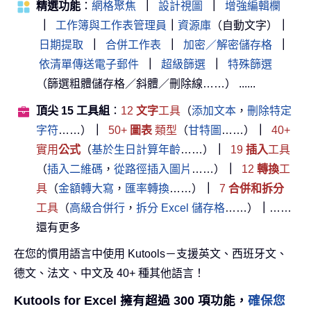
精選功能
：
網格聚焦
｜
設計視圖
｜
增強編輯欄
｜
工作簿與工作表管理員
｜
資源庫
（自動文字）
｜
日期提取
｜
合併工作表
｜
加密／解密儲存格
｜
依清單傳送電子郵件
｜
超級篩選
｜
特殊篩選
（篩選粗體儲存格／斜體／刪除線……） ......
頂尖 15 工具組
：
12
文字
工具
（
添加文本
，
刪除特定
字符
……）
｜
50+
圖表
類型
（
甘特圖
……）
｜
40+
實用
公式
（
基於生日計算年齡
……）
｜
19
插入
工具
（
插入二維碼
，
從路徑插入圖片
……）
｜
12
轉換
工
具
（
金額轉大寫
，
匯率轉換
……）
｜
7
合併和拆分
工具
（
高級合併行
，
拆分 Excel 儲存格
……）
｜
……
還有更多
在您的慣用語言中使用 Kutools－支援英文、西班牙文、
德文、法文、中文及 40+ 種其他語言！
Kutools for Excel 擁有超過 300 項功能，
確保您