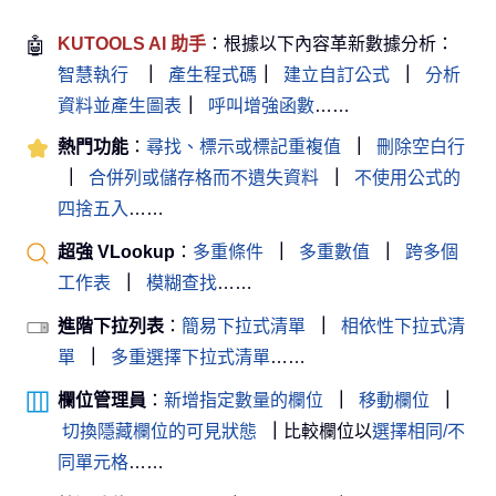
🤖
KUTOOLS AI 助手
：根據以下內容革新數據分析：
智慧執行
｜
產生程式碼
｜
建立自訂公式
｜
分析
資料並產生圖表
｜
呼叫增強函數
……
熱門功能
：
尋找、標示或標記重複值
｜
刪除空白行
｜
合併列或儲存格而不遺失資料
｜
不使用公式的
四捨五入
……
超強 VLookup
：
多重條件
｜
多重數值
｜
跨多個
工作表
｜
模糊查找
……
進階下拉列表
：
簡易下拉式清單
｜
相依性下拉式清
單
｜
多重選擇下拉式清單
……
欄位管理員
：
新增指定數量的欄位
｜
移動欄位
｜
切換隱藏欄位的可見狀態
｜
比較欄位以
選擇相同/不
同單元格
……