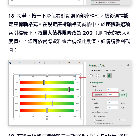
18
. 接著，按一下滑鼠右鍵點選頂部座標軸，然後選擇
設
定座標軸格式
。在
設定座標軸格式
窗格中，於
座標軸選項
索引標籤下，將
最大值界限
修改為
200
（即圖表的最大刻
度值）。您可依實際資料靈活調整此數值，詳情請參閱截
圖：
19
. 在變更頂部座標軸的最大數值後，按下
Delete
將其