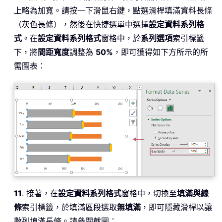
上略為加寬。請按一下滑鼠右鍵，點選滑桿填滿資料長條
（灰色長條），然後在快捷選單中選擇
設定資料系列格
式
。在
設定資料系列格式
窗格中，於
系列選項
索引標籤
下，將
間距寬度
調整為
50%
，即可獲得如下方所示的所
需圖表：
11
. 接著，在
設定資料系列格式
窗格中，切換至
填滿與線
條
索引標籤，於填滿區段選取
無填滿
，即可隱藏滑桿以讓
數列填滿長條。請參閱截圖：