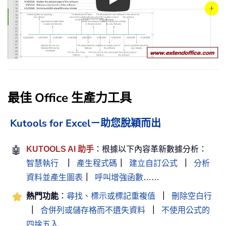
Play
最佳 Office 生產力工具
Kutools for Excel－助您脫穎而出
🤖
KUTOOLS AI 助手
：根據以下內容革新數據分析：
智慧執行
｜
產生程式碼
｜
建立自訂公式
｜
分析
資料並產生圖表
｜
呼叫增強函數
……
熱門功能
：
尋找、標示或標記重複值
｜
刪除空白行
｜
合併列或儲存格而不遺失資料
｜
不使用公式的
四捨五入
……