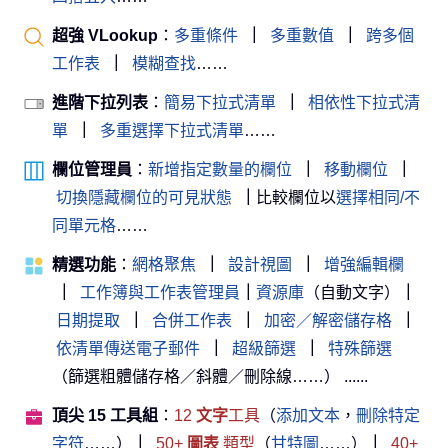
超強 VLookup
：
多重條件
｜
多重數值
｜
跨多個
工作表
｜
模糊查找
……
進階下拉列表
：
簡易下拉式清單
｜
相依性下拉式清
單
｜
多重選擇下拉式清單
……
欄位管理員
：
新增指定數量的欄位
｜
移動欄位
｜
切換隱藏欄位的可見狀態
｜
比較欄位以
選擇相同/不
同單元格
……
精選功能
：
網格聚焦
｜
設計視圖
｜
增強編輯欄
｜
工作簿與工作表管理員
｜
資源庫
（自動文字）
｜
日期提取
｜
合併工作表
｜
加密／解密儲存格
｜
依清單傳送電子郵件
｜
超級篩選
｜
特殊篩選
（篩選粗體儲存格／斜體／刪除線……） ......
頂尖 15 工具組
：
12
文字
工具
（
添加文本
，
刪除特定
字符
……）
｜
50+
圖表
類型
（
甘特圖
……）
｜
40+