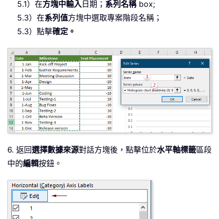
5.1）在
方塊中輸入
日期；
系列名稱
box;
5.3）在
系列值
方塊中選取專案階段名稱；
5.3）點擊
確定。
6. 返回
選擇數據來源
對話方塊後，點擊位於
水平軸標籤
區段
中的
編輯
按鈕。