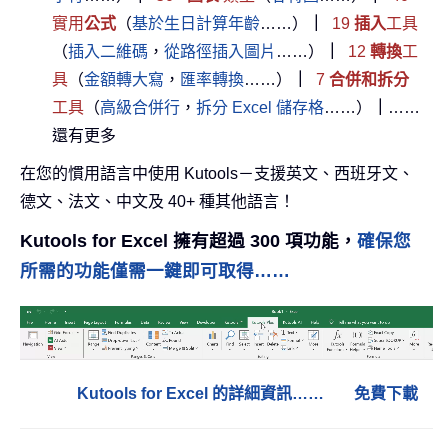
實用
公式
（
基於生日計算年齡
……）
｜
19
插入
工具
（
插入二維碼
，
從路徑插入圖片
……）
｜
12
轉換
工
具
（
金額轉大寫
，
匯率轉換
……）
｜
7
合併和拆分
工具
（
高級合併行
，
拆分 Excel 儲存格
……）
｜
……
還有更多
在您的慣用語言中使用 Kutools－支援英文、西班牙文、
德文、法文、中文及 40+ 種其他語言！
Kutools for Excel 擁有超過 300 項功能，
確保您
所需的功能僅需一鍵即可取得……
Kutools for Excel 的詳細資訊……
免費下載