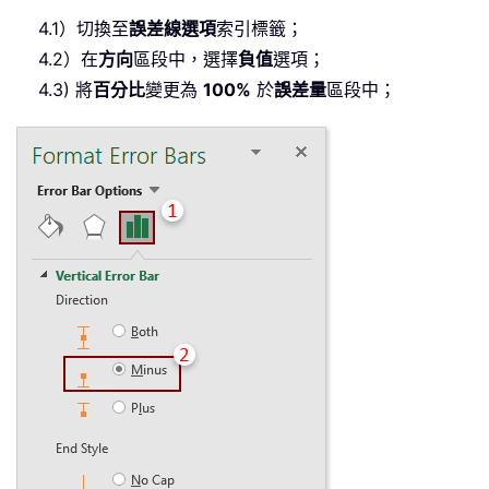
4.1）切換至
誤差線選項
索引標籤；
4.2）在
方向
區段中，選擇
負值
選項；
4.3) 將
百分比
變更為
100%
於
誤差量
區段中；