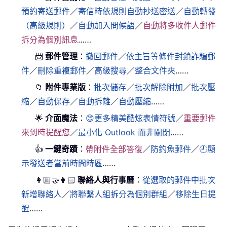
預約寄送郵件
／
寄信時依規則自動抄送密送
／
自動轉發
（高級規則）
／
自動加入問候語
／
自動將多收件人郵件
拆分為個別訊息
……
📨
郵件管理
：
撤回郵件
／
依主旨等條件封鎖詐騙郵
件
／
刪除重複郵件
／
高級搜尋
／
整合文件夾
……
📁
附件專業版
：
批次儲存
／
批次解除附加
／
批次壓
縮
／
自動保存
／
自動拆離
／
自動壓縮
……
🌟
介面魔法
：
😊更多精美酷炫表情符號
／
重要郵件
來到時提醒您
／
最小化 Outlook 而非關閉
……
👍
一鍵奇蹟
：
帶附件全部答復
／
防釣魚郵件
／
🕘顯
示發送者當前時間時區
……
👩🏼‍🤝‍👩🏻
聯絡人與行事曆
：
從選取的郵件中批次
新增聯絡人
／
將聯繫人組拆分為個別群組
／
移除生日提
醒
……