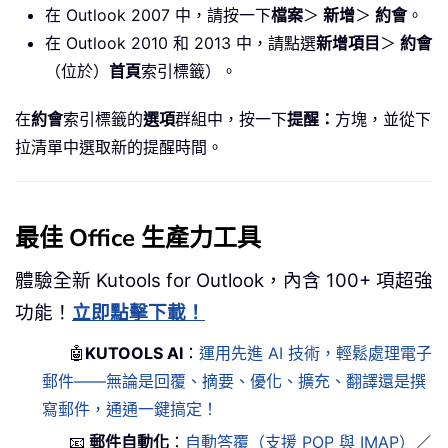
在 Outlook 2007 中，請按一下
檔案
＞
新增
＞
約會
。
在 Outlook 2010 和 2013 中，請點選
新增項目
＞
約會
（位於）
首頁
索引標籤）。
在
約會
索引標籤的
選項
群組中，按一下
提醒：
方塊，並從下
拉清單中選取新的提醒時間。
最佳 Office 生產力工具
體驗全新 Kutools for Outlook，內含 100+ 項超強
功能！
立即點擊下載！
🤖
KUTOOLS AI
：
運用先進 AI 技術，輕鬆處理電子
郵件——無論是回覆、摘要、優化、擴充、翻譯還是撰
寫郵件，通通一鍵搞定！
📧
郵件自動化
：
自動答覆（支援 POP 與 IMAP）
／