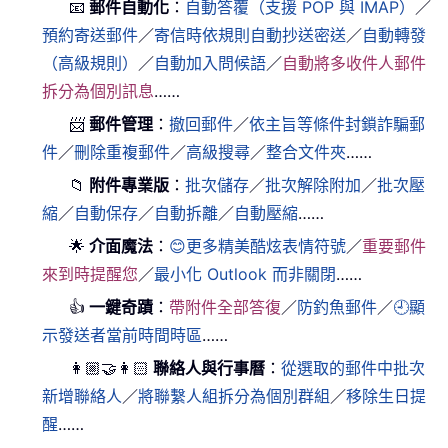
📧
郵件自動化
：
自動答覆（支援 POP 與 IMAP）
／
預約寄送郵件
／
寄信時依規則自動抄送密送
／
自動轉發
（高級規則）
／
自動加入問候語
／
自動將多收件人郵件
拆分為個別訊息
……
📨
郵件管理
：
撤回郵件
／
依主旨等條件封鎖詐騙郵
件
／
刪除重複郵件
／
高級搜尋
／
整合文件夾
……
📁
附件專業版
：
批次儲存
／
批次解除附加
／
批次壓
縮
／
自動保存
／
自動拆離
／
自動壓縮
……
🌟
介面魔法
：
😊更多精美酷炫表情符號
／
重要郵件
來到時提醒您
／
最小化 Outlook 而非關閉
……
👍
一鍵奇蹟
：
帶附件全部答復
／
防釣魚郵件
／
🕘顯
示發送者當前時間時區
……
👩🏼‍🤝‍👩🏻
聯絡人與行事曆
：
從選取的郵件中批次
新增聯絡人
／
將聯繫人組拆分為個別群組
／
移除生日提
醒
……