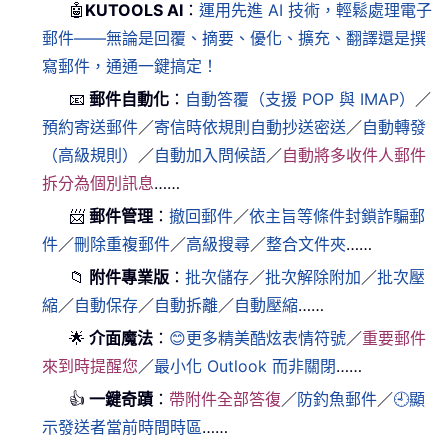
🤖
KUTOOLS AI
：
運用先進 AI 技術，輕鬆處理電子
郵件——無論是回覆、摘要、優化、擴充、翻譯還是撰
寫郵件，通通一鍵搞定！
📧
郵件自動化
：
自動答覆（支援 POP 與 IMAP）
／
預約寄送郵件
／
寄信時依規則自動抄送密送
／
自動轉發
（高級規則）
／
自動加入問候語
／
自動將多收件人郵件
拆分為個別訊息
……
📨
郵件管理
：
撤回郵件
／
依主旨等條件封鎖詐騙郵
件
／
刪除重複郵件
／
高級搜尋
／
整合文件夾
……
📁
附件專業版
：
批次儲存
／
批次解除附加
／
批次壓
縮
／
自動保存
／
自動拆離
／
自動壓縮
……
🌟
介面魔法
：
😊更多精美酷炫表情符號
／
重要郵件
來到時提醒您
／
最小化 Outlook 而非關閉
……
👍
一鍵奇蹟
：
帶附件全部答復
／
防釣魚郵件
／
🕘顯
示發送者當前時間時區
……