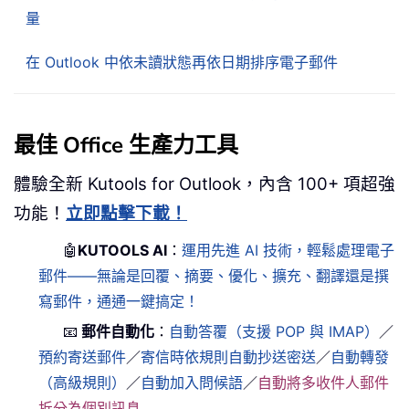
量
在 Outlook 中依未讀狀態再依日期排序電子郵件
最佳 Office 生產力工具
體驗全新 Kutools for Outlook，內含 100+ 項超強
功能！
立即點擊下載！
🤖
KUTOOLS AI
：
運用先進 AI 技術，輕鬆處理電子
郵件——無論是回覆、摘要、優化、擴充、翻譯還是撰
寫郵件，通通一鍵搞定！
📧
郵件自動化
：
自動答覆（支援 POP 與 IMAP）
／
預約寄送郵件
／
寄信時依規則自動抄送密送
／
自動轉發
（高級規則）
／
自動加入問候語
／
自動將多收件人郵件
拆分為個別訊息
……