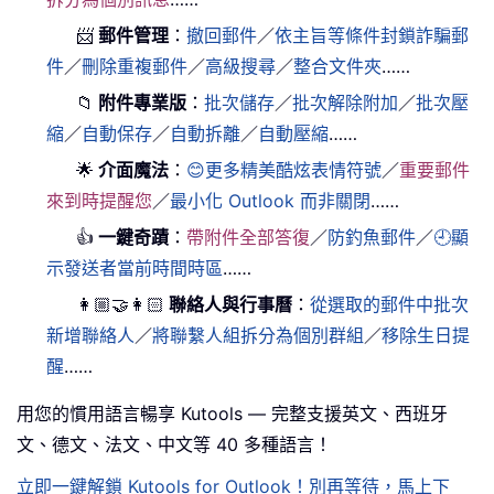
📨
郵件管理
：
撤回郵件
／
依主旨等條件封鎖詐騙郵
件
／
刪除重複郵件
／
高級搜尋
／
整合文件夾
……
📁
附件專業版
：
批次儲存
／
批次解除附加
／
批次壓
縮
／
自動保存
／
自動拆離
／
自動壓縮
……
🌟
介面魔法
：
😊更多精美酷炫表情符號
／
重要郵件
來到時提醒您
／
最小化 Outlook 而非關閉
……
👍
一鍵奇蹟
：
帶附件全部答復
／
防釣魚郵件
／
🕘顯
示發送者當前時間時區
……
👩🏼‍🤝‍👩🏻
聯絡人與行事曆
：
從選取的郵件中批次
新增聯絡人
／
將聯繫人組拆分為個別群組
／
移除生日提
醒
……
用您的慣用語言暢享 Kutools — 完整支援英文、西班牙
文、德文、法文、中文等 40 多種語言！
立即一鍵解鎖 Kutools for Outlook！別再等待，馬上下