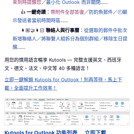
來到時提醒您
／
最小化 Outlook 而非關閉
……
👍
一鍵奇蹟
：
帶附件全部答復
／
防釣魚郵件
／
🕘顯
示發送者當前時間時區
……
👩🏼‍🤝‍👩🏻
聯絡人與行事曆
：
從選取的郵件中批次
新增聯絡人
／
將聯繫人組拆分為個別群組
／
移除生日提
醒
……
用您的慣用語言暢享 Kutools — 完整支援英文、西班牙
文、德文、法文、中文等 40 多種語言！
立即一鍵解鎖 Kutools for Outlook！別再等待，馬上下
載，全面提升工作效率！
Kutools for Outlook 功能列表
立即下載