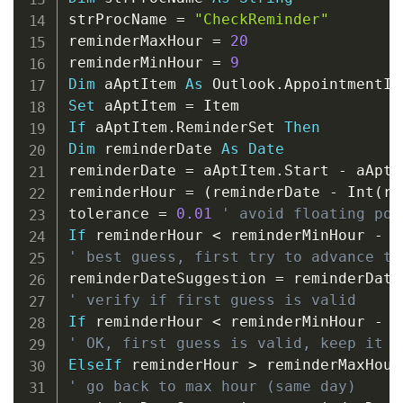
strProcName 
=
"CheckReminder"
reminderMaxHour 
=
20
reminderMinHour 
=
9
Dim
 aAptItem 
As
 Outlook
.
Set
 aAptItem 
=
If
 aAptItem
.
ReminderSet 
Then
Dim
 reminderDate 
As
Date
reminderDate 
=
 aAptItem
.
Start 
-
 aAptI
reminderHour 
=
(
reminderDate 
-
 Int
(
re
tolerance 
=
0.01
' avoid floating poi
If
 reminderHour 
<
 reminderMinHour 
-
 t
' best guess, first try to advance to
reminderDateSuggestion 
=
 reminderDate
' verify if first guess is valid
If
 reminderHour 
<
 reminderMinHour 
-
 t
' OK, first guess is valid, keep it
ElseIf
 reminderHour 
>
 reminderMaxHour
' go back to max hour (same day)