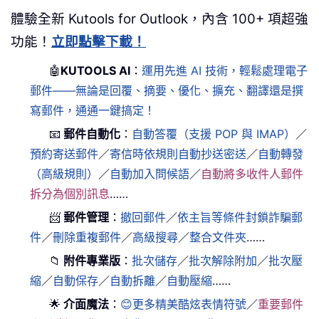
體驗全新 Kutools for Outlook，內含 100+ 項超強
功能！
立即點擊下載！
🤖
KUTOOLS AI
：
運用先進 AI 技術，輕鬆處理電子
郵件——無論是回覆、摘要、優化、擴充、翻譯還是撰
寫郵件，通通一鍵搞定！
📧
郵件自動化
：
自動答覆（支援 POP 與 IMAP）
／
預約寄送郵件
／
寄信時依規則自動抄送密送
／
自動轉發
（高級規則）
／
自動加入問候語
／
自動將多收件人郵件
拆分為個別訊息
……
📨
郵件管理
：
撤回郵件
／
依主旨等條件封鎖詐騙郵
件
／
刪除重複郵件
／
高級搜尋
／
整合文件夾
……
📁
附件專業版
：
批次儲存
／
批次解除附加
／
批次壓
縮
／
自動保存
／
自動拆離
／
自動壓縮
……
🌟
介面魔法
：
😊更多精美酷炫表情符號
／
重要郵件