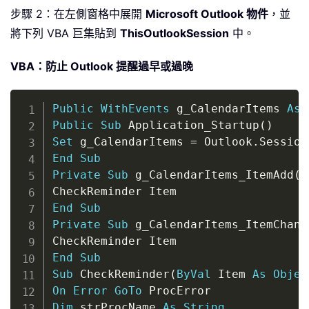
步驟 2：在左側窗格中展開
Microsoft Outlook 物件
，並
將下列 VBA 巨集貼到
ThisOutlookSession
中。
VBA：防止 Outlook 提醒過早或過晚
Copy
Public
WithEvents
 g_CalendarItems 
As
 
Public
Sub
 Application_Startup
(
)
Set
 g_CalendarItems 
=
 Outlook
.
Session
End
Sub
Private
Sub
 g_CalendarItems_ItemAdd
(
B
End
Sub
Private
Sub
 g_CalendarItems_ItemChang
End
Sub
Sub
 CheckReminder
(
ByVal
 Item 
As
Objec
On
Error
GoTo
Dim
 strProcName 
As
String