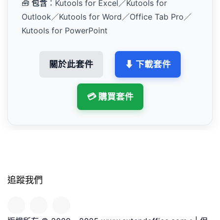
🧰
包含
：Kutools for Excel／Kutools for
Outlook／Kutools for Word／Office Tab Pro／
Kutools for PowerPoint
關於此套件
⬇ 下載套件
💳 購買套件
追蹤我們