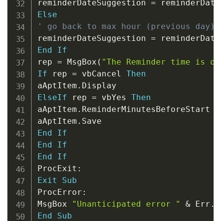
reminderDateSuggestion 
=
 reminderDate
Else
' go back to max hour (previous day)
reminderDateSuggestion 
=
 reminderDate
End
If
rep 
=
 MsgBox
(
"The Reminder time is ou
If
 rep 
=
 vbCancel 
Then
aAptItem
.
ElseIf
 rep 
=
 vbYes 
Then
aAptItem
.
ReminderMinutesBeforeStart 
=
aAptItem
.
End
If
End
If
End
If
ProcExit
:
Exit
Sub
ProcError
:
MsgBox 
"Unanticipated error "
&
 Err
.
N
End
Sub