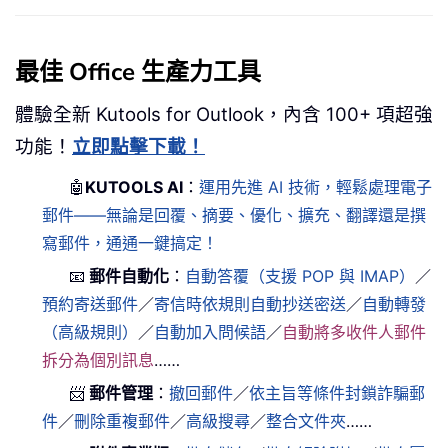
最佳 Office 生產力工具
體驗全新 Kutools for Outlook，內含 100+ 項超強
功能！
立即點擊下載！
🤖
KUTOOLS AI
：
運用先進 AI 技術，輕鬆處理電子
郵件——無論是回覆、摘要、優化、擴充、翻譯還是撰
寫郵件，通通一鍵搞定！
📧
郵件自動化
：
自動答覆（支援 POP 與 IMAP）
／
預約寄送郵件
／
寄信時依規則自動抄送密送
／
自動轉發
（高級規則）
／
自動加入問候語
／
自動將多收件人郵件
拆分為個別訊息
……
📨
郵件管理
：
撤回郵件
／
依主旨等條件封鎖詐騙郵
件
／
刪除重複郵件
／
高級搜尋
／
整合文件夾
……