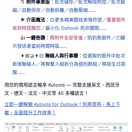
📁
附件專業版
：
批次儲存
／
批次解除附加
／
批次壓
縮
／
自動保存
／
自動拆離
／
自動壓縮
……
🌟
介面魔法
：
😊更多精美酷炫表情符號
／
重要郵件
來到時提醒您
／
最小化 Outlook 而非關閉
……
👍
一鍵奇蹟
：
帶附件全部答復
／
防釣魚郵件
／
🕘顯
示發送者當前時間時區
……
👩🏼‍🤝‍👩🏻
聯絡人與行事曆
：
從選取的郵件中批次
新增聯絡人
／
將聯繫人組拆分為個別群組
／
移除生日提
醒
……
用您的慣用語言暢享 Kutools — 完整支援英文、西班牙
文、德文、法文、中文等 40 多種語言！
立即一鍵解鎖 Kutools for Outlook！別再等待，馬上下
載，全面提升工作效率！