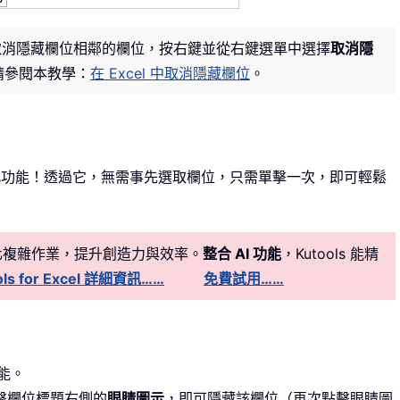
取消隱藏欄位相鄰的欄位，按右鍵並從右鍵選單中選擇
取消隱
，請參閱本教學：
在 Excel 中取消隱藏欄位
。
功能！透過它，無需事先選取欄位，只需單擊一次，即可輕鬆
簡化複雜作業，提升創造力與效率。
整合 AI 功能
，Kutools 能精
ls for Excel 詳細資訊……
免費試用……
功能。
擊欄位標題右側的
眼睛圖示
，即可隱藏該欄位（再次點擊眼睛圖