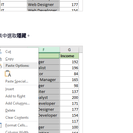
表中選取
隱藏
。