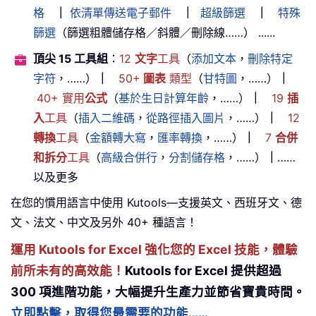
格
｜
依清單傳送電子郵件
｜
超級篩選
｜
特殊
篩選
（篩選粗體儲存格／斜體／刪除線……） ......
頂尖 15 工具組
：
12
文字
工具
（
添加文本
，
刪除特定
字符
，……）
｜
50+
圖表
類型
（
甘特圖
，……）
｜
40+ 實用
公式
（
基於生日計算年齡
，……）
｜
19
插
入
工具
（
插入二維碼
，
從路徑插入圖片
，……）
｜
12
轉換
工具
（
金額轉大寫
，
匯率轉換
，……）
｜
7
合併
和拆分
工具
（
高級合併行
，
分割儲存格
，……）
｜
……
以及更多
在您的慣用語言中使用 Kutools—支援英文、西班牙文、德
文、法文、中文及另外 40+ 種語言！
運用 Kutools for Excel 強化您的 Excel 技能，體驗
前所未有的高效能！
Kutools for Excel 提供超過
300 項進階功能，大幅提升生產力並節省寶貴時間。
立即點擊，取得您最需要的功能……