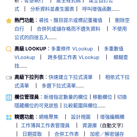
析：
智慧執行
｜
產生程式碼
｜
建立自訂公
式
｜
分析資料並產生圖表
｜
呼叫增強函數
……
熱門功能
：
尋找、醒目提示或標記重複值
｜
刪除空
白行
｜
合併列或儲存格而不遺失資料
｜
不使用
公式的四捨五入
……
高級 LOOKUP
：
多重條件 VLookup
｜
多重數值
VLookup
｜
跨多個工作表 VLookup
｜
模糊查
找
……
高級下拉列表
：
快速建立下拉式清單
｜
相依式下拉
式清單
｜
多選下拉式清單
……
欄位管理員
：
新增指定數量的欄位
｜
移動欄位
｜
切換
隱藏欄位的可見狀態
｜
比較範圍與欄位
……
精選功能
：
網格聚焦
｜
設計視圖
｜
增強編輯欄
｜
工作簿與工作表管理員
｜
資源庫
（自動文字）
｜
日期提取
｜
合併工作表
｜
加密／解密儲存