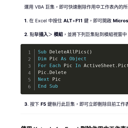
運用 VBA 巨集，即可快速刪除作用中工作表內的
1
. 在 Excel 中按住
ALT
+
F11
鍵，即可開啟
Micros
2
. 點擊
插入
＞
模組
，並將下列巨集貼到模組視窗中
Sub
 DeleteAllPics
(
)
Dim
 Pic 
As
Object
For
Each
 Pic 
In
 ActiveSheet
.
Pic
Pic
.
Next
End
Sub
3
. 按下
F5
鍵執行此巨集，即可立即刪除目前工作