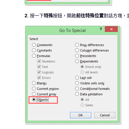
2
. 按一下
特殊
按鈕，開啟
前往特殊位置
對話方塊，