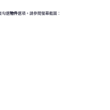
並勾選
物件
選項。請參閱螢幕截圖：