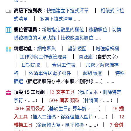
高級下拉列表
：
快速建立下拉式清單
｜
相依式下拉
式清單
｜
多選下拉式清單
……
欄位管理員
：
新增指定數量的欄位
｜
移動欄位
｜
切換
隱藏欄位的可見狀態
｜
比較範圍與欄位
……
精選功能
：
網格聚焦
｜
設計視圖
｜
增強編輯欄
｜
工作簿與工作表管理員
｜
資源庫
（自動文字）
｜
日期提取
｜
合併工作表
｜
加密／解密儲存
格
｜
依清單傳送電子郵件
｜
超級篩選
｜
特殊
篩選
（篩選粗體儲存格／斜體／刪除線……） ......
頂尖 15 工具組
：
12
文字
工具
（
添加文本
，
刪除特定
字符
，……）
｜
50+
圖表
類型
（
甘特圖
，……）
｜
40+ 實用
公式
（
基於生日計算年齡
，……）
｜
19
插
入
工具
（
插入二維碼
，
從路徑插入圖片
，……）
｜
12
轉換
工具
（
金額轉大寫
，
匯率轉換
，……）
｜
7
合併