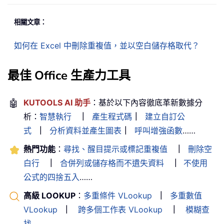
相關文章：
如何在 Excel 中刪除重複值，並以空白儲存格取代？
最佳 Office 生產力工具
🤖
KUTOOLS AI 助手
：基於以下內容徹底革新數據分
析：
智慧執行
｜
產生程式碼
｜
建立自訂公
式
｜
分析資料並產生圖表
｜
呼叫增強函數
……
熱門功能
：
尋找、醒目提示或標記重複值
｜
刪除空
白行
｜
合併列或儲存格而不遺失資料
｜
不使用
公式的四捨五入
……
高級 LOOKUP
：
多重條件 VLookup
｜
多重數值
VLookup
｜
跨多個工作表 VLookup
｜
模糊查
找
……