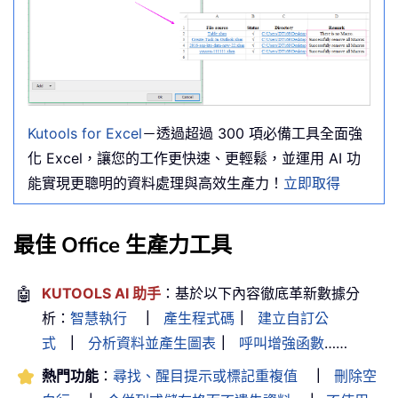
Kutools for Excel
－透過超過 300 項必備工具全面強
化 Excel，讓您的工作更快速、更輕鬆，並運用 AI 功
能實現更聰明的資料處理與高效生產力！
立即取得
最佳 Office 生產力工具
🤖
KUTOOLS AI 助手
：基於以下內容徹底革新數據分
析：
智慧執行
｜
產生程式碼
｜
建立自訂公
式
｜
分析資料並產生圖表
｜
呼叫增強函數
……
熱門功能
：
尋找、醒目提示或標記重複值
｜
刪除空