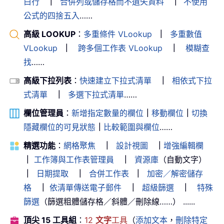
白行
｜
合併列或儲存格而不遺失資料
｜
不使用
公式的四捨五入
……
高級 LOOKUP
：
多重條件 VLookup
｜
多重數值
VLookup
｜
跨多個工作表 VLookup
｜
模糊查
找
……
高級下拉列表
：
快速建立下拉式清單
｜
相依式下拉
式清單
｜
多選下拉式清單
……
欄位管理員
：
新增指定數量的欄位
｜
移動欄位
｜
切換
隱藏欄位的可見狀態
｜
比較範圍與欄位
……
精選功能
：
網格聚焦
｜
設計視圖
｜
增強編輯欄
｜
工作簿與工作表管理員
｜
資源庫
（自動文字）
｜
日期提取
｜
合併工作表
｜
加密／解密儲存
格
｜
依清單傳送電子郵件
｜
超級篩選
｜
特殊
篩選
（篩選粗體儲存格／斜體／刪除線……） ......
頂尖 15 工具組
：
12
文字
工具
（
添加文本
，
刪除特定