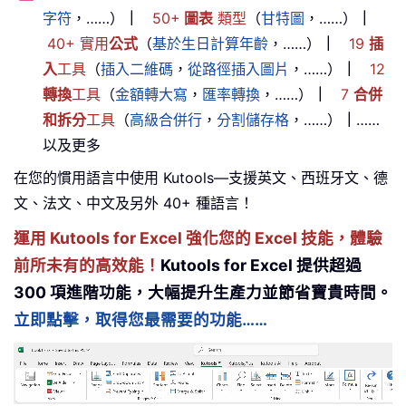
字符
，……）
｜
50+
圖表
類型
（
甘特圖
，……）
｜
40+ 實用
公式
（
基於生日計算年齡
，……）
｜
19
插
入
工具
（
插入二維碼
，
從路徑插入圖片
，……）
｜
12
轉換
工具
（
金額轉大寫
，
匯率轉換
，……）
｜
7
合併
和拆分
工具
（
高級合併行
，
分割儲存格
，……）
｜
……
以及更多
在您的慣用語言中使用 Kutools—支援英文、西班牙文、德
文、法文、中文及另外 40+ 種語言！
運用 Kutools for Excel 強化您的 Excel 技能，體驗
前所未有的高效能！
Kutools for Excel 提供超過
300 項進階功能，大幅提升生產力並節省寶貴時間。
立即點擊，取得您最需要的功能……