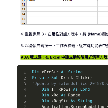
4. 重複步驟 3，在
屬性
對話方塊中，將
(Name)
欄
5. 以滑鼠右鍵按一下工作表標籤，從右鍵功能表中
VBA 程式碼：在 Excel 中建立動態階層式清單方塊
Dim
 xPreStr 
As
String
Private
Sub
 Drink_Click
(
)
'Update by Extendoffice 2018/06
Dim
 I
,
 xRows 
As
Long
Dim
 xRg 
As
 Range

Dim
 xRegStr 
As
String
    Application
.
ScreenUpdating 