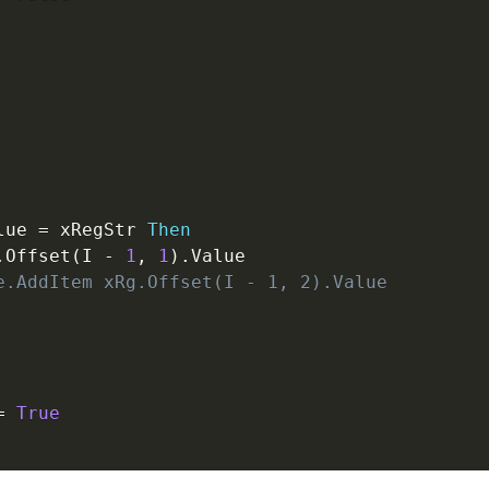
lue 
=
 xRegStr 
Then
.
Offset
(
I 
-
1
,
1
)
.
Value

e.AddItem xRg.Offset(I - 1, 2).Value
=
True