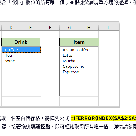
含「飲料」欄位的所有唯一值；並根據父層清單方塊的選擇，在第
請選取一個空白儲存格，將陣列公式
=IFERROR(INDEX($A$2:$A$
鍵。接著拖曳
填滿控點
，即可輕鬆取得所有唯一值！詳情請參