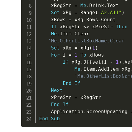
    xRegStr 
=
Me
.
Drink
.
Text

Set
 xRg 
=
 Range
(
"A2:A11"
)
    xRows 
=
 xRg
.
Rows
.
Count

If
 xRegStr 
<
>
 xPreStr 
Then
Me
.
Item
.
Clear

'Me.OtherListBoxName.Clear
Set
 xRg 
=
 xRg
(
1
)
For
 I 
=
1
To
 xRows

If
 xRg
.
Offset
(
I 
-
1
)
.
Va
Me
.
Item
.
AddItem xRg
'Me.OtherListBoxNam
End
If
Next
    xPreStr 
=
 xRegStr

End
If
    Application
.
ScreenUpdating 
End
Sub