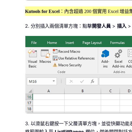
Kutools for Excel
：內含超過 200 個實用 Excel 
2. 分別插入兩個清單方塊：點擊
開發人員
>
插入
3. 以滑鼠右鍵按一下父層清單方塊，並從快顯功能
格範圍輸入至
ListFillRange
欄位，然後關閉對話