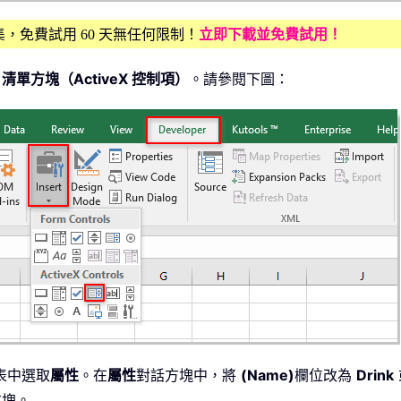
增益集，免費試用 60 天無任何限制！
立即下載並免費試用！
>
清單方塊（ActiveX 控制項）
。請參閱下圖：
表中選取
屬性
。在
屬性
對話方塊中，將
(Name)
欄位改為
Drink
方塊。