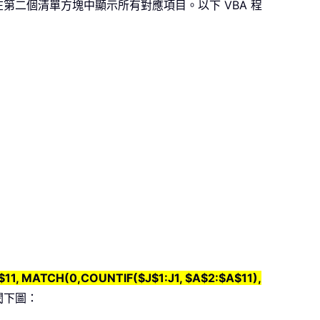
二個清單方塊中顯示所有對應項目。以下 VBA 程
11, MATCH(0,COUNTIF($J$1:J1, $A$2:$A$11),
閱下圖：