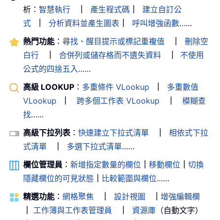
析：
智慧執行
｜
產生程式碼
｜
建立自訂公
式
｜
分析資料並產生圖表
｜
呼叫增強函數
……
熱門功能
：
尋找、醒目提示或標記重複值
｜
刪除空
白行
｜
合併列或儲存格而不遺失資料
｜
不使用
公式的四捨五入
……
高級 LOOKUP
：
多重條件 VLookup
｜
多重數值
VLookup
｜
跨多個工作表 VLookup
｜
模糊查
找
……
高級下拉列表
：
快速建立下拉式清單
｜
相依式下拉
式清單
｜
多選下拉式清單
……
欄位管理員
：
新增指定數量的欄位
｜
移動欄位
｜
切換
隱藏欄位的可見狀態
｜
比較範圍與欄位
……
精選功能
：
網格聚焦
｜
設計視圖
｜
增強編輯欄
｜
工作簿與工作表管理員
｜
資源庫
（自動文字）