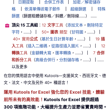
｜
日期提取
｜
合併工作表
｜
加密／解密儲存
格
｜
依清單傳送電子郵件
｜
超級篩選
｜
特殊
篩選
（篩選粗體儲存格／斜體／刪除線……） ......
頂尖 15 工具組
：
12
文字
工具
（
添加文本
，
刪除特定
字符
，……）
｜
50+
圖表
類型
（
甘特圖
，……）
｜
40+ 實用
公式
（
基於生日計算年齡
，……）
｜
19
插
入
工具
（
插入二維碼
，
從路徑插入圖片
，……）
｜
12
轉換
工具
（
金額轉大寫
，
匯率轉換
，……）
｜
7
合併
和拆分
工具
（
高級合併行
，
分割儲存格
，……）
｜
……
以及更多
在您的慣用語言中使用 Kutools—支援英文、西班牙文、德
文、法文、中文及另外 40+ 種語言！
運用 Kutools for Excel 強化您的 Excel 技能，體驗
前所未有的高效能！
Kutools for Excel 提供超過
300 項進階功能，大幅提升生產力並節省寶貴時間。