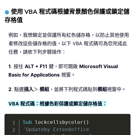
使用 VBA 程式碼根據背景顏色保護或鎖定儲
存格值
例如，我想鎖定並保護所有紅色儲存格，以防止其他使用
者修改這些儲存格的值，以下 VBA 程式碼可為您完成此
任務，請依下列步驟操作：
1
. 按住
ALT + F11
鍵，即可開啟
Microsoft Visual
Basic for Applications
視窗。
2
. 點選
插入
＞
模組
，並將下列程式碼貼到
模組
視窗中。
VBA 程式碼：根據色彩保護或鎖定儲存格值：
Copy
Sub
 lockcellsbycolor
(
)
'Updateby Extendoffice