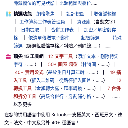
隱藏欄位的可見狀態
｜
比較範圍與欄位
……
精選功能
：
網格聚焦
｜
設計視圖
｜
增強編輯欄
｜
工作簿與工作表管理員
｜
資源庫
（自動文字）
｜
日期提取
｜
合併工作表
｜
加密／解密儲存
格
｜
依清單傳送電子郵件
｜
超級篩選
｜
特殊
篩選
（篩選粗體儲存格／斜體／刪除線……） ......
頂尖 15 工具組
：
12
文字
工具
（
添加文本
，
刪除特定
字符
，……）
｜
50+
圖表
類型
（
甘特圖
，……）
｜
40+ 實用
公式
（
基於生日計算年齡
，……）
｜
19
插
入
工具
（
插入二維碼
，
從路徑插入圖片
，……）
｜
12
轉換
工具
（
金額轉大寫
，
匯率轉換
，……）
｜
7
合併
和拆分
工具
（
高級合併行
，
分割儲存格
，……）
｜
……
以及更多
在您的慣用語言中使用 Kutools—支援英文、西班牙文、德
文、法文、中文及另外 40+ 種語言！