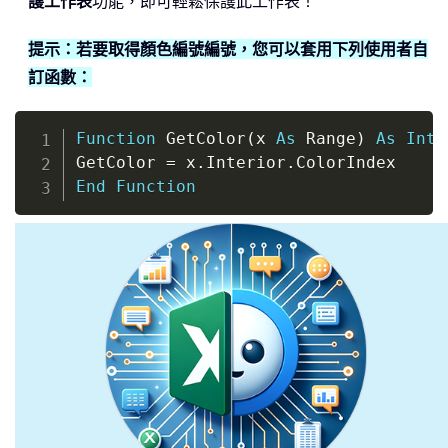
護工作表
功能，即可輕鬆保護此工作表！
提示：若要取得顏色編號編號，您可以套用下列使用者自
訂函數：
Copy
Function
 GetColor
(
x 
As
 Range
)
As
Inte
GetColor 
=
 x
.
Interior
.
End
Function