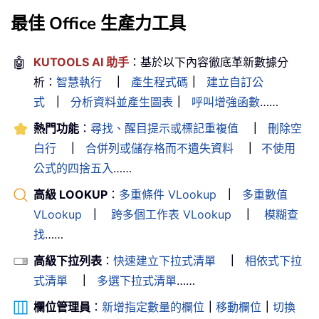
最佳 Office 生產力工具
🤖
KUTOOLS AI 助手
：基於以下內容徹底革新數據分
析：
智慧執行
｜
產生程式碼
｜
建立自訂公
式
｜
分析資料並產生圖表
｜
呼叫增強函數
……
熱門功能
：
尋找、醒目提示或標記重複值
｜
刪除空
白行
｜
合併列或儲存格而不遺失資料
｜
不使用
公式的四捨五入
……
高級 LOOKUP
：
多重條件 VLookup
｜
多重數值
VLookup
｜
跨多個工作表 VLookup
｜
模糊查
找
……
高級下拉列表
：
快速建立下拉式清單
｜
相依式下拉
式清單
｜
多選下拉式清單
……
欄位管理員
：
新增指定數量的欄位
｜
移動欄位
｜
切換