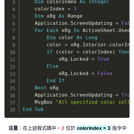
Dim
 colorIndex 
As
Integer
    colorIndex 
=
3
Dim
 xRg 
As
 Range

    Application
.
ScreenUpdating 
=
Fals
For
Each
 xRg 
In
 ActiveSheet
.
UsedR
Dim
 color 
As
Long
        color 
=
 xRg
.
Interior
.
colorInde
If
(
color 
=
 colorIndex
)
Then
            xRg
.
Locked 
=
True
Else
            xRg
.
Locked 
=
False
End
If
Next
 xRg

    Application
.
ScreenUpdating 
=
True
    MsgBox 
"All specified color cells
End
Sub
注意
：在上述程式碼中，
3
位於
colorIndex = 3
指令中