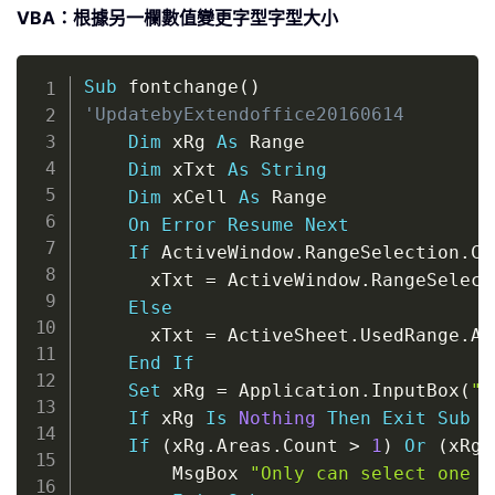
VBA：根據另一欄數值變更字型字型大小
Copy
Sub
 fontchange
(
)
'UpdatebyExtendoffice20160614
Dim
 xRg 
As
 Range

Dim
 xTxt 
As
String
Dim
 xCell 
As
 Range

On
Error
Resume
Next
If
 ActiveWindow
.
RangeSelection
.
Co
      xTxt 
=
 ActiveWindow
.
RangeSelect
Else
      xTxt 
=
 ActiveSheet
.
UsedRange
.
Ad
End
If
Set
 xRg 
=
 Application
.
InputBox
(
"S
If
 xRg 
Is
Nothing
Then
Exit
Sub
If
(
xRg
.
Areas
.
Count 
>
1
)
Or
(
xRg
.
        MsgBox 
"Only can select one c