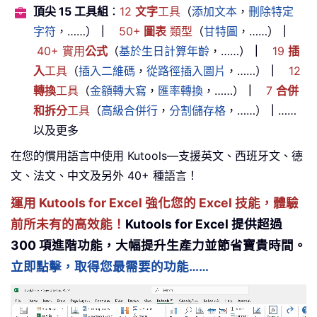
頂尖 15 工具組
：
12
文字
工具
（
添加文本
，
刪除特定
字符
，……）
｜
50+
圖表
類型
（
甘特圖
，……）
｜
40+ 實用
公式
（
基於生日計算年齡
，……）
｜
19
插
入
工具
（
插入二維碼
，
從路徑插入圖片
，……）
｜
12
轉換
工具
（
金額轉大寫
，
匯率轉換
，……）
｜
7
合併
和拆分
工具
（
高級合併行
，
分割儲存格
，……）
｜
……
以及更多
在您的慣用語言中使用 Kutools—支援英文、西班牙文、德
文、法文、中文及另外 40+ 種語言！
運用 Kutools for Excel 強化您的 Excel 技能，體驗
前所未有的高效能！
Kutools for Excel 提供超過
300 項進階功能，大幅提升生產力並節省寶貴時間。
立即點擊，取得您最需要的功能……