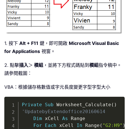
1. 按下
Alt + F11
鍵，即可開啟
Microsoft Visual Basic
for Applications
視窗。
2. 點擊
插入
＞
模組
，並將下方程式碼貼到
模組
指令稿中。
請參閱截圖：
VBA：根據儲存格數值或字元長度變更字型字型大小
Copy
Private
Sub
 Worksheet_Calculate
(
)
'UpdatebyExtendoffice20160614
Dim
 xCell 
As
 Range

For
Each
 xCell 
In
 Range
(
"G2:H9"
)