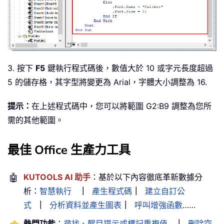
3. 按下
F5
鍵執行程式碼後，數值大於 10 或字元長度超過
5 的儲存格，其字型將變更為 Arial，字體大小調整為 16.
提示：
在上述程式碼中，您可以將範圍 G2:B9 調整為您所
需的其他範圍。
最佳 Office 生產力工具
🤖
KUTOOLS AI 助手
：基於以下內容徹底革新數據分
析：
智慧執行
｜
產生程式碼
｜
建立自訂公
式
｜
分析資料並產生圖表
｜
呼叫增強函數
……
熱門功能
：
尋找、醒目提示或標記重複值
｜
刪除空