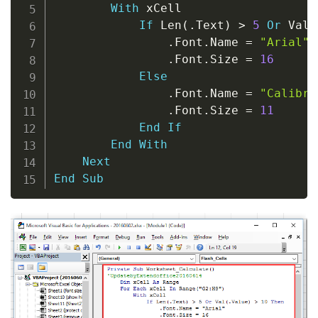
With
 xCell

If
 Len
(
.
Text
)
>
5
Or
 Val
(
.
Font
.
Name 
=
"Arial"
.
Font
.
Size 
=
16
Else
.
Font
.
Name 
=
"Calibri
.
Font
.
Size 
=
11
End
If
End
With
Next
End
Sub