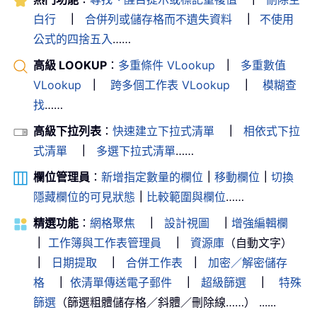
白行
｜
合併列或儲存格而不遺失資料
｜
不使用
公式的四捨五入
……
高級 LOOKUP
：
多重條件 VLookup
｜
多重數值
VLookup
｜
跨多個工作表 VLookup
｜
模糊查
找
……
高級下拉列表
：
快速建立下拉式清單
｜
相依式下拉
式清單
｜
多選下拉式清單
……
欄位管理員
：
新增指定數量的欄位
｜
移動欄位
｜
切換
隱藏欄位的可見狀態
｜
比較範圍與欄位
……
精選功能
：
網格聚焦
｜
設計視圖
｜
增強編輯欄
｜
工作簿與工作表管理員
｜
資源庫
（自動文字）
｜
日期提取
｜
合併工作表
｜
加密／解密儲存
格
｜
依清單傳送電子郵件
｜
超級篩選
｜
特殊
篩選
（篩選粗體儲存格／斜體／刪除線……） ......