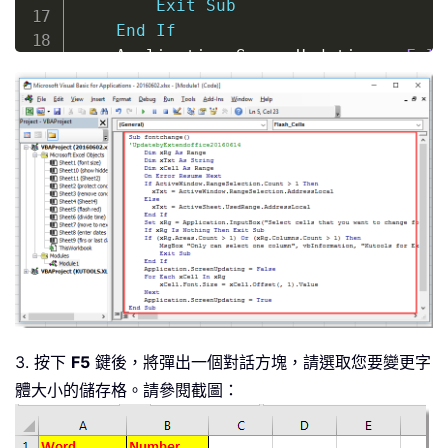
Exit
Sub
End
If
    Application
.
ScreenUpdating 
=
Fals
For
Each
 xCell 
In
 xRg

        xCell
.
Font
.
Size 
=
 xCell
.
Offse
Next
    Application
.
ScreenUpdating 
=
True
End
Sub
3. 按下
F5
鍵後，將彈出一個對話方塊，請選取您要變更字
體大小的儲存格。請參閱截圖：