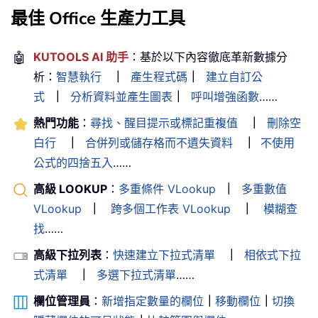
最佳 Office 生產力工具
🤖
KUTOOLS AI 助手
：基於以下內容徹底革新數據分
析：
智慧執行
｜
產生程式碼
｜
建立自訂公
式
｜
分析資料並產生圖表
｜
呼叫增強函數
……
熱門功能
：
尋找、醒目提示或標記重複值
｜
刪除空
白行
｜
合併列或儲存格而不遺失資料
｜
不使用
公式的四捨五入
……
高級 LOOKUP
：
多重條件 VLookup
｜
多重數值
VLookup
｜
跨多個工作表 VLookup
｜
模糊查
找
……
高級下拉列表
：
快速建立下拉式清單
｜
相依式下拉
式清單
｜
多選下拉式清單
……
欄位管理員
：
新增指定數量的欄位
｜
移動欄位
｜
切換