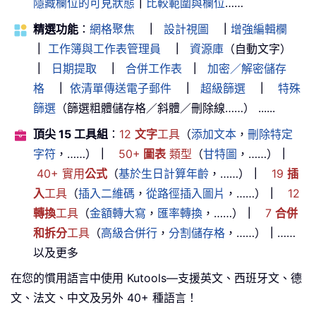
隱藏欄位的可見狀態
｜
比較範圍與欄位
……
精選功能
：
網格聚焦
｜
設計視圖
｜
增強編輯欄
｜
工作簿與工作表管理員
｜
資源庫
（自動文字）
｜
日期提取
｜
合併工作表
｜
加密／解密儲存
格
｜
依清單傳送電子郵件
｜
超級篩選
｜
特殊
篩選
（篩選粗體儲存格／斜體／刪除線……） ......
頂尖 15 工具組
：
12
文字
工具
（
添加文本
，
刪除特定
字符
，……）
｜
50+
圖表
類型
（
甘特圖
，……）
｜
40+ 實用
公式
（
基於生日計算年齡
，……）
｜
19
插
入
工具
（
插入二維碼
，
從路徑插入圖片
，……）
｜
12
轉換
工具
（
金額轉大寫
，
匯率轉換
，……）
｜
7
合併
和拆分
工具
（
高級合併行
，
分割儲存格
，……）
｜
……
以及更多
在您的慣用語言中使用 Kutools—支援英文、西班牙文、德
文、法文、中文及另外 40+ 種語言！