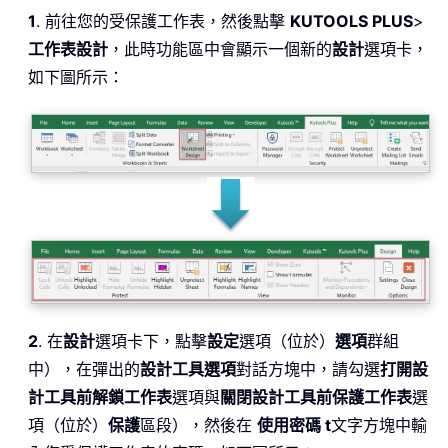
1
. 前往您的受保護工作表，然後點擊
KUTOOLS PLUS
>
工作表設計
，此時功能區中會顯示一個新的
設計
選項卡，
如下圖所示：
2
. 在
設計
選項卡下，點擊
設定
選項（位於）
選項
群組
中），在彈出的
設計工具選項
對話方塊中，請勾選
打開設
計工具前解鎖工作表
選項與
關閉設計工具前保護工作表
選
項（位於）
保護
區段），然後在
使用密碼 t
文字方塊中輸