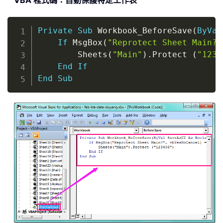
VBA 程式碼：自動保護特定工作表
Copy
Private
Sub
 Workbook_BeforeSave
(
ByVal
If
 MsgBox
(
"Reprotect Sheet Main?"
        Sheets
(
"Main"
)
.
Protect 
(
"1234
End
If
End
Sub