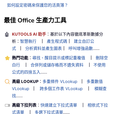
如何設定密碼來保護您的活頁簿？
最佳 Office 生產力工具
🤖
KUTOOLS AI 助手
：基於以下內容徹底革新數據分
析：
智慧執行
｜
產生程式碼
｜
建立自訂公
式
｜
分析資料並產生圖表
｜
呼叫增強函數
……
熱門功能
：
尋找、醒目提示或標記重複值
｜
刪除空
白行
｜
合併列或儲存格而不遺失資料
｜
不使用
公式的四捨五入
……
高級 LOOKUP
：
多重條件 VLookup
｜
多重數值
VLookup
｜
跨多個工作表 VLookup
｜
模糊查
找
……
高級下拉列表
：
快速建立下拉式清單
｜
相依式下拉
式清單
｜
多選下拉式清單
……