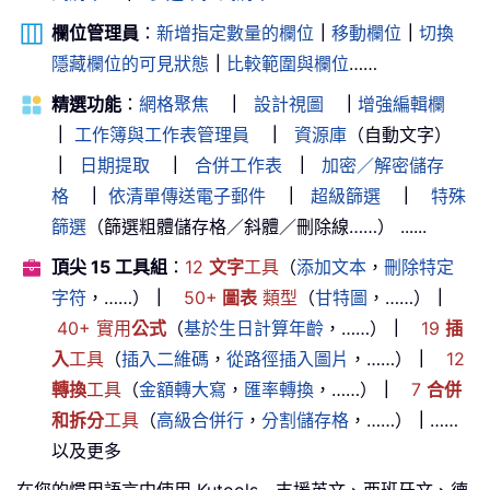
欄位管理員
：
新增指定數量的欄位
｜
移動欄位
｜
切換
隱藏欄位的可見狀態
｜
比較範圍與欄位
……
精選功能
：
網格聚焦
｜
設計視圖
｜
增強編輯欄
｜
工作簿與工作表管理員
｜
資源庫
（自動文字）
｜
日期提取
｜
合併工作表
｜
加密／解密儲存
格
｜
依清單傳送電子郵件
｜
超級篩選
｜
特殊
篩選
（篩選粗體儲存格／斜體／刪除線……） ......
頂尖 15 工具組
：
12
文字
工具
（
添加文本
，
刪除特定
字符
，……）
｜
50+
圖表
類型
（
甘特圖
，……）
｜
40+ 實用
公式
（
基於生日計算年齡
，……）
｜
19
插
入
工具
（
插入二維碼
，
從路徑插入圖片
，……）
｜
12
轉換
工具
（
金額轉大寫
，
匯率轉換
，……）
｜
7
合併
和拆分
工具
（
高級合併行
，
分割儲存格
，……）
｜
……
以及更多
在您的慣用語言中使用 Kutools—支援英文、西班牙文、德