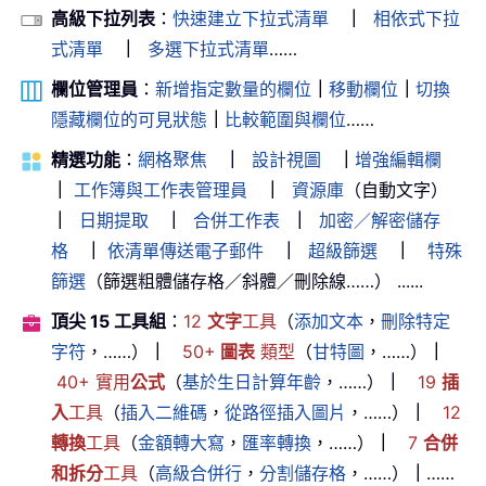
高級下拉列表
：
快速建立下拉式清單
｜
相依式下拉
式清單
｜
多選下拉式清單
……
欄位管理員
：
新增指定數量的欄位
｜
移動欄位
｜
切換
隱藏欄位的可見狀態
｜
比較範圍與欄位
……
精選功能
：
網格聚焦
｜
設計視圖
｜
增強編輯欄
｜
工作簿與工作表管理員
｜
資源庫
（自動文字）
｜
日期提取
｜
合併工作表
｜
加密／解密儲存
格
｜
依清單傳送電子郵件
｜
超級篩選
｜
特殊
篩選
（篩選粗體儲存格／斜體／刪除線……） ......
頂尖 15 工具組
：
12
文字
工具
（
添加文本
，
刪除特定
字符
，……）
｜
50+
圖表
類型
（
甘特圖
，……）
｜
40+ 實用
公式
（
基於生日計算年齡
，……）
｜
19
插
入
工具
（
插入二維碼
，
從路徑插入圖片
，……）
｜
12
轉換
工具
（
金額轉大寫
，
匯率轉換
，……）
｜
7
合併
和拆分
工具
（
高級合併行
，
分割儲存格
，……）
｜
……