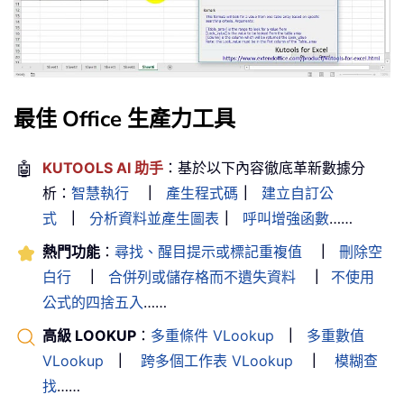
最佳 Office 生產力工具
🤖
KUTOOLS AI 助手
：基於以下內容徹底革新數據分
析：
智慧執行
｜
產生程式碼
｜
建立自訂公
式
｜
分析資料並產生圖表
｜
呼叫增強函數
……
熱門功能
：
尋找、醒目提示或標記重複值
｜
刪除空
白行
｜
合併列或儲存格而不遺失資料
｜
不使用
公式的四捨五入
……
高級 LOOKUP
：
多重條件 VLookup
｜
多重數值
VLookup
｜
跨多個工作表 VLookup
｜
模糊查
找
……