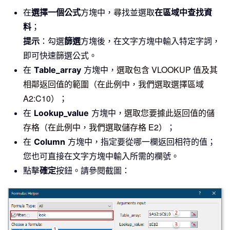
在
選擇一個公式
方塊中，尋找並選取
在區域中查找資
料
；
提示
：勾選
篩選
方塊後，在文字方塊中輸入特定字詞，
即可快速篩選公式。
選取包含 VLOOKUP 值及其
在
Table_array
方塊中，
相鄰返回值的範圍（在此例中，我們選取選擇區域
A2:C10）
；
選取您要據此返回值的儲
在
Lookup_value
方塊中，
存格（在此例中，我們選取儲存格 E2）
；
在
Column
方塊中，指定要從哪一欄返回相符的值；
您也可直接在文字方塊中輸入所需的欄號。
點擊
確定
按鈕。請參閱截圖：