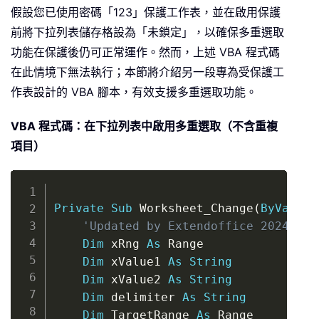
假設您已使用密碼「123」保護工作表，並在啟用保護
前將下拉列表儲存格設為「未鎖定」，以確保多重選取
功能在保護後仍可正常運作。然而，上述 VBA 程式碼
在此情境下無法執行；本節將介紹另一段專為受保護工
作表設計的 VBA 腳本，有效支援多重選取功能。
VBA 程式碼：在下拉列表中啟用多重選取（不含重複
項目）
Copy
Private
Sub
 Worksheet_Change
(
ByVal
 Ta
'Updated by Extendoffice 20240118
Dim
 xRng 
As
 Range

Dim
 xValue1 
As
String
Dim
 xValue2 
As
String
Dim
 delimiter 
As
String
Dim
 TargetRange 
As
 Range
