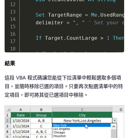
Set
 TargetRange 
=
Me
.
UsedRange 
' 
    delimiter 
=
", "
' Set your desir
If
 Target
.
CountLarge 
>
1
Then
Exi
' Check if the change is within t
If
 Intersect
(
Target
,
 TargetRange
)
結果
On
Error
Resume
Next
這段 VBA 程式碼讓您能從下拉清單中輕鬆選取多個項
Set
 xRngDV 
=
 Target
.
SpecialCells
(
目，並隨時移除已選的項目。只要再次點選清單中的特
If
 xRngDV 
Is
Nothing
Or
 Target
.
Va
定項目，即可將其從已選項目中移除。
' Skip if there's no data val
        Application
.
EnableEvents 
=
Tr
Exit
Sub
End
If
On
Error
GoTo
0