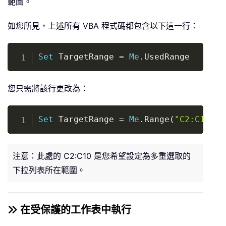
範圍。
End
If
如您所見，上述所有 VBA 程式碼都包含以下這一行：
        Application
.
EnableEvents 
=
Tr
End
If
Copy
End
Sub
Set
 TargetRange 
=
Me
.
UsedRange
您只需將該行更改為：
Copy
Set
 TargetRange 
=
Me
.
Range
(
"C2:C10"
)
注意：此處的 C2:C10 是您希望設定為多重選取的
下拉列表所在範圍。
在受保護的工作表中執行