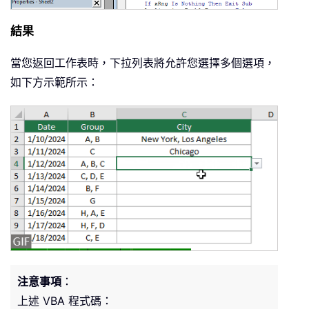
            Target
.
Value 
=
 xValue1 
&
 
Else
結果
            Target
.
Value 
=
 xValue1

End
If
當您返回工作表時，下拉列表將允許您選擇多個選項，
End
If
如下方示範所示：
    Application
.
EnableEvents 
=
True
On
Error
GoTo
0
End
Sub
注意事項
：
上述 VBA 程式碼：