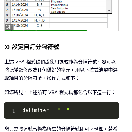
If
Not
 Intersect
(
Target
,
 xRngDV
)
        Application
.
EnableEvents 
=
Fa
        newValue 
=
 Target
.
Value

        Application
.
Undo

        oldValue 
=
 Target
.
Value

        Target
.
Value 
=
 newValue

設定自訂分隔符號
' Split the old value by deli
上述 VBA 程式碼預設使用逗號作為分隔符號。您可以
        allValues 
=
 Split
(
oldValue
,
 d
將此變數修改為任何偏好的字元，用以下拉式清單中選
        valueExists 
=
False
取項目的分隔符號。操作方式如下：
For
 i 
=
 LBound
(
allValues
)
To
 
If
 Trim
(
allValues
(
i
)
)
=
 n
如您所見，上述所有 VBA 程式碼都包含以下這一行：
                valueExists 
=
True
Exit
For
Copy
delimiter 
=
", "
End
If
Next
 i

您只需將逗號替換為所需的分隔符號即可。例如，若希