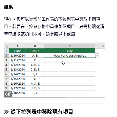
    Application
.
Undo

結果
    xValue1 
=
 Target
.
Value

    Target
.
Value 
=
 xValue2

現在，您可以從當前工作表的下拉列表中選取多個項
If
 xValue1 
<
>
""
And
 xValue2 
<
>
"
目。若要在下拉儲存格中重複某個項目，只需持續從清
        Target
.
Value 
=
 xValue1 
&
 deli
單中選取該項目即可。請參閱以下截圖：
End
If
    Application
.
EnableEvents 
=
True
On
Error
GoTo
0
End
Sub
從下拉列表中移除現有項目