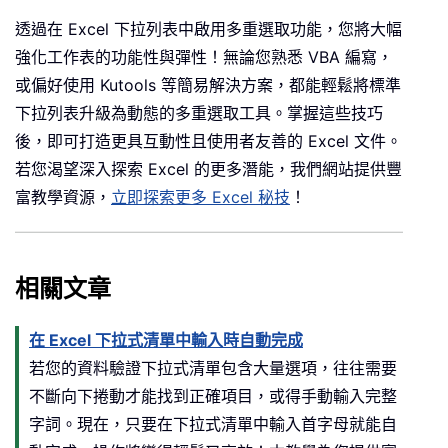
If
 xRng 
Is
Nothing
Then
透過在 Excel 下拉列表中啟用多重選取功能，您將大幅
If
 isProtected 
Then
Me
.
Protec
強化工作表的功能性與彈性！無論您熟悉 VBA 編寫，
Exit
Sub
或偏好使用 Kutools 等簡易解決方案，都能輕鬆將標準
End
If
下拉列表升級為動態的多重選取工具。掌握這些技巧
    Application
.
EnableEvents 
=
False
後，即可打造更具互動性且使用者友善的 Excel 文件。
若您渴望深入探索 Excel 的更多潛能，我們網站提供豐
    xValue2 
=
 Target
.
Value

富教學資源，
    Application
立即探索更多 Excel 秘技
.
Undo

！
    xValue1 
=
 Target
.
Value

    Target
.
Value 
=
 xValue2

If
 xValue1 
<
>
""
And
 xValue2 
<
>
"
相關文章
If
Not
(
xValue1 
=
 xValue2 
Or
                InStr
(
1
,
 xValue1
,
 del
在 Excel 下拉式清單中輸入時自動完成
                InStr
(
1
,
 xValue1
,
 xVa
若您的資料驗證下拉式清單包含大量選項，往往需要
            Target
.
Value 
=
 xValue1 
&
 
不斷向下捲動才能找到正確項目，或得手動輸入完整
Else
            Target
.
Value 
=
 xValue1

字詞。現在，只要在下拉式清單中輸入首字母就能自
End
If