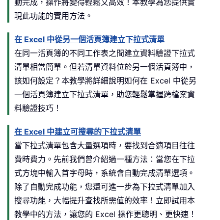
動完成，操作將變得輕鬆又高效！本教學為您提供實
End
If
現此功能的實用方法。
    Application
.
EnableEvents 
=
True
在 Excel 中從另一個活頁簿建立下拉式清單
On
Error
GoTo
0
在同一活頁簿的不同工作表之間建立資料驗證下拉式
清單相當簡單。但若清單資料位於另一個活頁簿中，
' Re-protect the sheet if it was 
該如何設定？本教學將詳細說明如何在 Excel 中從另
If
 isProtected 
Then
一個活頁簿建立下拉式清單，助您輕鬆掌握跨檔案資
Me
.
Protect Password
:
=
pswd

料驗證技巧！
End
If
End
Sub
在 Excel 中建立可搜尋的下拉式清單
當下拉式清單包含大量選項時，要找到合適項目往往
費時費力。先前我們曾介紹過一種方法：當您在下拉
式方塊中輸入首字母時，系統會自動完成清單選項。
除了自動完成功能，您還可進一步為下拉式清單加入
搜尋功能，大幅提升查找所需值的效率！立即試用本
教學中的方法，讓您的 Excel 操作更聰明、更快速！