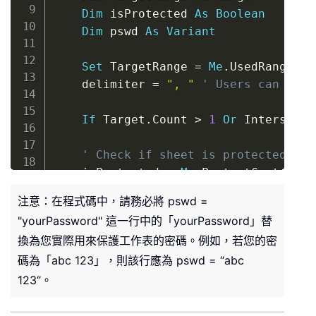
Dim
 isProtected 
As
Boolean
Dim
 pswd 
As
Variant
Set
 TargetRange 
=
Me
.
UsedRange 
' 
    delimiter 
=
", "
' Users can chan
If
 Target
.
Count 
>
1
Or
 Intersect
(
' Check if sheet is protected
    isProtected 
=
Me
.
ProtectContents

If
 isProtected 
Then
注意：在程式碼中，請務必將 pswd =
' If protected, temporarily u
"yourPassword" 這一行中的「yourPassword」替
        pswd 
=
"yourPassword"
' Chang
換為您實際用來保護工作表的密碼。例如，若您的密
Me
.
Unprotect Password
:
=
pswd

碼為「abc 123」，則該行應為 pswd = “abc
End
If
123“。
On
Error
Resume
Next
Set
 xRng 
=
 TargetRange
.
SpecialCel