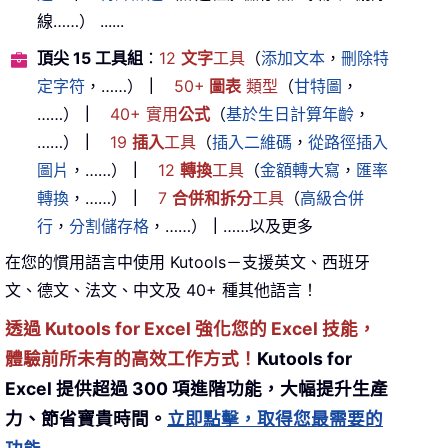
線……） ......
頂尖 15 工具組
：
12
文字
工具
（
添加文本
，
刪除特
定字符
，……）
｜
50+
圖表
類型
（
甘特圖
，
……）
｜
40+ 實用
公式
（
基於生日計算年齡
，
……）
｜
19
插入
工具
（
插入二維碼
，
從路徑插入
圖片
，……）
｜
12
轉換
工具
（
金額轉大寫
，
匯率
轉換
，……）
｜
7
合併和拆分
工具
（
高級合併
行
，
分割儲存格
，……）
｜
……以及更多
在您的慣用語言中使用 Kutools－支援英文、西班牙
文、德文、法文、中文及 40+ 種其他語言！
透過 Kutools for Excel 強化您的 Excel 技能，
體驗前所未有的高效工作方式！
Kutools for
Excel 提供超過 300 項進階功能，大幅提升生產
力、節省寶貴時間。
立即點擊，取得您最需要的