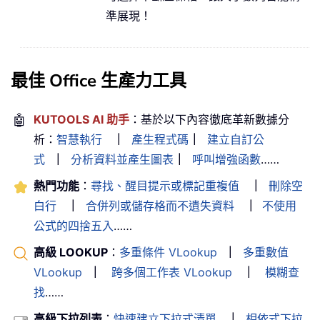
準展現！
最佳 Office 生產力工具
🤖
KUTOOLS AI 助手
：基於以下內容徹底革新數據分
析：
智慧執行
｜
產生程式碼
｜
建立自訂公
式
｜
分析資料並產生圖表
｜
呼叫增強函數
……
熱門功能
：
尋找、醒目提示或標記重複值
｜
刪除空
白行
｜
合併列或儲存格而不遺失資料
｜
不使用
公式的四捨五入
……
高級 LOOKUP
：
多重條件 VLookup
｜
多重數值
VLookup
｜
跨多個工作表 VLookup
｜
模糊查
找
……
高級下拉列表
：
快速建立下拉式清單
｜
相依式下拉