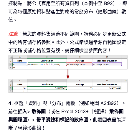
控制點，將公式套用至所有資料列（本例中至 B92），即
可為每個原始資料點產生對應的常態分布（鐘形曲線）數
值。
注意
：若您的資料集涵蓋不同範圍，請務必同步更新公式
中的所有儲存格參照。此外，公式錯誤通常源自範圍設定
不正確或儲存格位置有誤，請仔細檢查參照內容！
4
. 框選「資料」與「分布」兩欄（例如範圍 A2:B92）。
前往
插入
>
散佈圖
（或在 Excel 2013+ 中選擇）
散佈圖
與圓環圖
）>
帶平滑線和標記的散佈圖
，此類圖表最能清
晰呈現鐘形曲線！