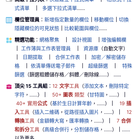
式清單
｜
多選下拉式清單
……
欄位管理員
：
新增指定數量的欄位
｜
移動欄位
｜
切換
隱藏欄位的可見狀態
｜
比較範圍與欄位
……
精選功能
：
網格聚焦
｜
設計視圖
｜
增強編輯欄
｜
工作簿與工作表管理員
｜
資源庫
（自動文字）
｜
日期提取
｜
合併工作表
｜
加密／解密儲存
格
｜
依清單傳送電子郵件
｜
超級篩選
｜
特殊
篩選
（篩選粗體儲存格／斜體／刪除線……） ......
頂尖 15 工具組
：
12
文字
工具
（
添加文本
，
刪除特定
字符
，……）
｜
50+
圖表
類型
（
甘特圖
，……）
｜
40+ 實用
公式
（
基於生日計算年齡
，……）
｜
19
插
入
工具
（
插入二維碼
，
從路徑插入圖片
，……）
｜
12
轉換
工具
（
金額轉大寫
，
匯率轉換
，……）
｜
7
合併
和拆分
工具
（
高級合併行
，
分割儲存格
，……）
｜
……
以及更多