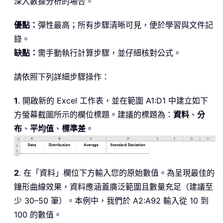
深入數據分析的場合。
優點：
彈性最高；所有步驟清晰可見，便於學習與文件記
錄。
缺點：
需手動執行計算步驟，並仔細核對公式。
請依照下列詳細步驟操作：
1
. 開啟新的 Excel 工作表，並在範圍 A1:D1 中建立如下
方螢幕截圖所示的欄位標題。建議的標題為：
資料
、
分
布
、
平均值
、
標準差
。
2
. 在「資料」欄位下方輸入您的原始數值。為呈現最佳的
鐘形曲線效果，資料應涵蓋廣泛範圍且數量充足（建議至
少 30–50 筆）。本例中，我們於 A2:A92 輸入從 10 到
100 的數值。