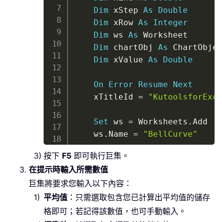
Dim
 xStep 
As
Double
Dim
 xRow 
As
Integer
Dim
 ws 
As
 Worksheet

Dim
 chartObj 
As
 ChartObjec
Dim
 xValue 
As
Double
On
Error
Resume
Next
    xTitleId 
=
"KutoolsforExc
Set
 ws 
=
 Worksheets
.
Add

    ws
.
Name 
=
"BellCurve"
按下
F5
即可執行巨集。
    xMean 
=
 Application
.
Input
在提示時輸入所需數值
    xStdev 
=
 Application
.
Inpu
巨集將要求您輸入以下內容：
    xStart 
=
 Application
.
Inpu
    xEnd 
=
 Application
.
InputB
平均值
：只需選取包含您已計算出平均值的儲存
    xStep 
=
 Application
.
Input
格即可；若記得該數值，也可手動輸入。