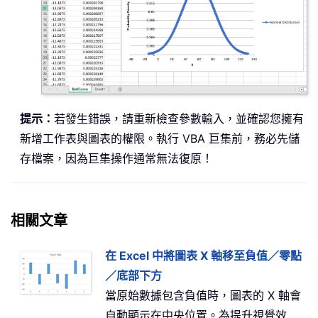
.
Axes
(
xlValue
)
.
AxisTi
End
With
    ws
.
End
Sub
提示：
若發生錯誤，請重新檢查參數輸入，並確認您擁有
新增工作表與圖表的權限。執行 VBA 巨集前，務必先儲
存檔案，因為巨集操作通常無法復原！
相關文章
在 Excel 中將圖表 X 軸移至負值／零點
／底部下方
當原始數據包含負值時，圖表的 X 軸會
自動顯示在中央位置。為提升視覺效