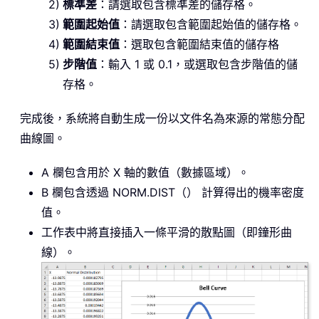
標準差
：請選取包含標準差的儲存格。
    ws
.
Range
(
"A1:B1"
)
.
Value 
=
範圍起始值
：請選取包含範圍起始值的儲存格。
範圍結束值
：選取包含範圍結束值的儲存格
    xRow 
=
2
步階值
：輸入 1 或 0.1，或選取包含步階值的儲
For
 xValue 
=
 xStart 
To
 xE
存格。
        ws
.
Cells
(
xRow
,
1
)
.
Val
        ws
.
Cells
(
xRow
,
2
)
.
Val
完成後，系統將自動生成一份以文件名為來源的常態分配
        xRow 
=
 xRow 
+
1
曲線圖。
Next
A 欄包含用於 X 軸的數值（數據區域）。
Set
 chartObj 
=
 ws
.
ChartOb
B 欄包含透過 NORM.DIST（） 計算得出的機率密度
With
 chartObj
.
Chart

值。
.
ChartType 
=
 xlXYScatt
.
SetSourceData Source
工作表中將直接插入一條平滑的散點圖（即鐘形曲
.
HasTitle 
=
True
線）。
.
ChartTitle
.
Text 
=
"B
.
Axes
(
xlCategory
)
.
Has
.
Axes
(
xlCategory
)
.
Axi
.
Axes
(
xlValue
)
.
HasTit