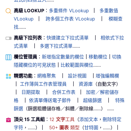
高級 LOOKUP
：
多重條件 VLookup
｜
多重數值
VLookup
｜
跨多個工作表 VLookup
｜
模糊查
找
……
高級下拉列表
：
快速建立下拉式清單
｜
相依式下拉
式清單
｜
多選下拉式清單
……
欄位管理員
：
新增指定數量的欄位
｜
移動欄位
｜
切換
隱藏欄位的可見狀態
｜
比較範圍與欄位
……
精選功能
：
網格聚焦
｜
設計視圖
｜
增強編輯欄
｜
工作簿與工作表管理員
｜
資源庫
（自動文字）
｜
日期提取
｜
合併工作表
｜
加密／解密儲存
格
｜
依清單傳送電子郵件
｜
超級篩選
｜
特殊
篩選
（篩選粗體儲存格／斜體／刪除線……） ......
頂尖 15 工具組
：
12
文字
工具
（
添加文本
，
刪除特定
字符
，……）
｜
50+
圖表
類型
（
甘特圖
，……）
｜