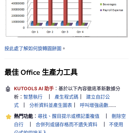
按此處了解如何旋轉圓餅圖
。
最佳 Office 生產力工具
🤖
KUTOOLS AI 助手
：基於以下內容徹底革新數據分
析：
智慧執行
｜
產生程式碼
｜
建立自訂公
式
｜
分析資料並產生圖表
｜
呼叫增強函數
……
熱門功能
：
尋找、醒目提示或標記重複值
｜
刪除空
白行
｜
合併列或儲存格而不遺失資料
｜
不使用
公式的四捨五入
……