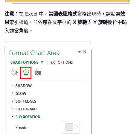
注意
：在 Excel 中，當
圖表區格式
窗格出現時，請點選
效
果
索引標籤，並依序在文字框的
X 旋轉
與
Y 旋轉
欄位中輸
入適當角度。