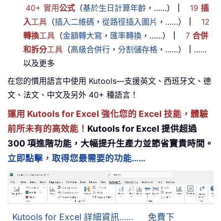
40+ 實用
公式
（
基於生日計算年齡
，……）
｜
19
插
入
工具
（
插入二維碼
，
從路徑插入圖片
，……）
｜
12
轉換
工具
（
金額轉大寫
，
匯率轉換
，……）
｜
7
合併
和拆分
工具
（
高級合併行
，
分割儲存格
，……）
｜
……
以及更多
在您的慣用語言中使用 Kutools—支援英文、西班牙文、德
文、法文、中文及另外 40+ 種語言！
運用 Kutools for Excel 強化您的 Excel 技能，體驗
前所未有的高效能！
Kutools for Excel 提供超過
300 項進階功能，大幅提升生產力並節省寶貴時間。
立即點擊，取得您最需要的功能……
Kutools for Excel 詳細資訊……
免費下