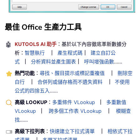
最佳 Office 生產力工具
🤖
KUTOOLS AI 助手
：基於以下內容徹底革新數據分
析：
智慧執行
｜
產生程式碼
｜
建立自訂公
式
｜
分析資料並產生圖表
｜
呼叫增強函數
……
熱門功能
：
尋找、醒目提示或標記重複值
｜
刪除空
白行
｜
合併列或儲存格而不遺失資料
｜
不使用
公式的四捨五入
……
高級 LOOKUP
：
多重條件 VLookup
｜
多重數值
VLookup
｜
跨多個工作表 VLookup
｜
模糊查
找
……
高級下拉列表
：
快速建立下拉式清單
｜
相依式下拉