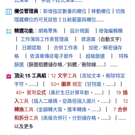
式清單
｜
多選下拉式清單
……
欄位管理員
：
新增指定數量的欄位
｜
移動欄位
｜
切換
隱藏欄位的可見狀態
｜
比較範圍與欄位
……
精選功能
：
網格聚焦
｜
設計視圖
｜
增強編輯欄
｜
工作簿與工作表管理員
｜
資源庫
（自動文字）
｜
日期提取
｜
合併工作表
｜
加密／解密儲存
格
｜
依清單傳送電子郵件
｜
超級篩選
｜
特殊
篩選
（篩選粗體儲存格／斜體／刪除線……） ......
頂尖 15 工具組
：
12
文字
工具
（
添加文本
，
刪除特定
字符
，……）
｜
50+
圖表
類型
（
甘特圖
，……）
｜
40+ 實用
公式
（
基於生日計算年齡
，……）
｜
19
插
入
工具
（
插入二維碼
，
從路徑插入圖片
，……）
｜
12
轉換
工具
（
金額轉大寫
，
匯率轉換
，……）
｜
7
合併
和拆分
工具
（
高級合併行
，
分割儲存格
，……）
｜
……
以及更多