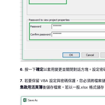
6
. 按一下
確定
以套用變更並關閉對話方塊。設定密
7
. 若要保留 VBA 設定與密碼保護，您必須將檔案
集啟用活頁簿
後儲存檔案。若以一般.xlsx 格式儲