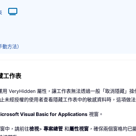
表
（手動方法）
隱藏工作表
是運用 VeryHidden 屬性，讓工作表無法透過一般「取消隱
望防止未經授權的使用者查看隱藏工作表中的敏感資料時，這項做
icrosoft Visual Basic for Applications
視窗。
窗中，請前往
檢視
>
專案總管
和
屬性視窗
，確保兩個窗格均已