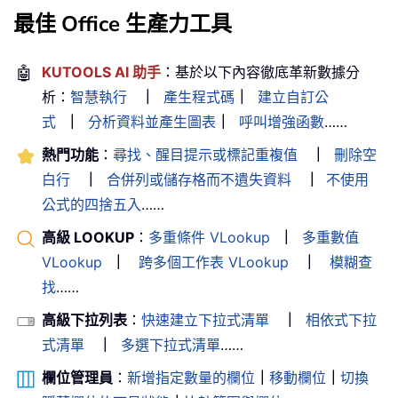
最佳 Office 生產力工具
🤖
KUTOOLS AI 助手
：基於以下內容徹底革新數據分
析：
智慧執行
｜
產生程式碼
｜
建立自訂公
式
｜
分析資料並產生圖表
｜
呼叫增強函數
……
熱門功能
：
尋找、醒目提示或標記重複值
｜
刪除空
白行
｜
合併列或儲存格而不遺失資料
｜
不使用
公式的四捨五入
……
高級 LOOKUP
：
多重條件 VLookup
｜
多重數值
VLookup
｜
跨多個工作表 VLookup
｜
模糊查
找
……
高級下拉列表
：
快速建立下拉式清單
｜
相依式下拉
式清單
｜
多選下拉式清單
……
欄位管理員
：
新增指定數量的欄位
｜
移動欄位
｜
切換