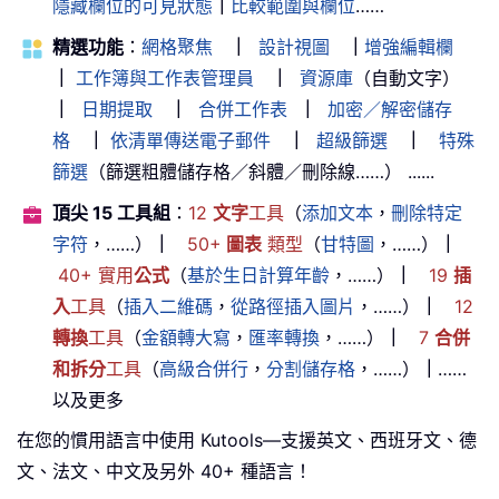
隱藏欄位的可見狀態
｜
比較範圍與欄位
……
精選功能
：
網格聚焦
｜
設計視圖
｜
增強編輯欄
｜
工作簿與工作表管理員
｜
資源庫
（自動文字）
｜
日期提取
｜
合併工作表
｜
加密／解密儲存
格
｜
依清單傳送電子郵件
｜
超級篩選
｜
特殊
篩選
（篩選粗體儲存格／斜體／刪除線……） ......
頂尖 15 工具組
：
12
文字
工具
（
添加文本
，
刪除特定
字符
，……）
｜
50+
圖表
類型
（
甘特圖
，……）
｜
40+ 實用
公式
（
基於生日計算年齡
，……）
｜
19
插
入
工具
（
插入二維碼
，
從路徑插入圖片
，……）
｜
12
轉換
工具
（
金額轉大寫
，
匯率轉換
，……）
｜
7
合併
和拆分
工具
（
高級合併行
，
分割儲存格
，……）
｜
……
以及更多
在您的慣用語言中使用 Kutools—支援英文、西班牙文、德
文、法文、中文及另外 40+ 種語言！