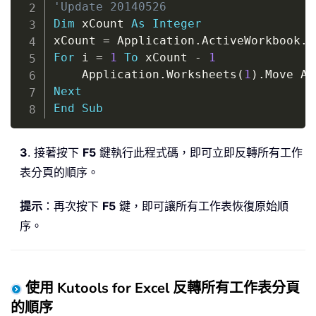
'Update 20140526
Dim
 xCount 
As
Integer
xCount 
=
 Application
.
ActiveWorkbook
.
W
For
 i 
=
1
To
 xCount 
-
1
    Application
.
Worksheets
(
1
)
.
Move Af
Next
End
Sub
3
. 接著按下
F5
鍵執行此程式碼，即可立即反轉所有工作
表分頁的順序。
提示
：再次按下
F5
鍵，即可讓所有工作表恢復原始順
序。
使用 Kutools for Excel 反轉所有工作表分頁
的順序