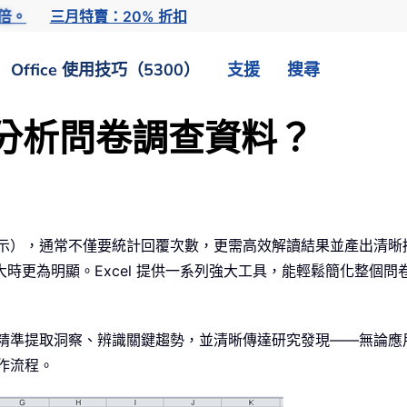
倍。
三月特賣：20% 折扣
Office 使用技巧（5300）
支援
搜尋
高效分析問卷調查資料？
範例所示），通常不僅要統計回覆次數，更需高效解讀結果並產出清
時更為明顯。Excel 提供一系列強大工具，能輕鬆簡化整個
助於您精準提取洞察、辨識關鍵趨勢，並清晰傳達研究發現——無論
製作流程。