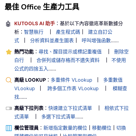
最佳 Office 生產力工具
🤖
KUTOOLS AI 助手
：基於以下內容徹底革新數據分
析：
智慧執行
｜
產生程式碼
｜
建立自訂公
式
｜
分析資料並產生圖表
｜
呼叫增強函數
……
熱門功能
：
尋找、醒目提示或標記重複值
｜
刪除空
白行
｜
合併列或儲存格而不遺失資料
｜
不使用
公式的四捨五入
……
高級 LOOKUP
：
多重條件 VLookup
｜
多重數值
VLookup
｜
跨多個工作表 VLookup
｜
模糊查
找
……
高級下拉列表
：
快速建立下拉式清單
｜
相依式下拉
式清單
｜
多選下拉式清單
……
欄位管理員
：
新增指定數量的欄位
｜
移動欄位
｜
切換