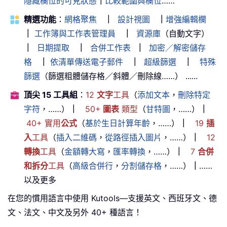
隱藏欄位的可見狀態
｜
比較範圍與欄位
……
精選功能
：
網格聚焦
｜
設計視圖
｜
增強編輯欄
｜
工作簿與工作表管理員
｜
資源庫
（自動文字）
｜
日期提取
｜
合併工作表
｜
加密／解密儲存
格
｜
依清單傳送電子郵件
｜
超級篩選
｜
特殊
篩選
（篩選粗體儲存格／斜體／刪除線……） ......
頂尖 15 工具組
：
12
文字
工具
（
添加文本
，
刪除特定
字符
，……）
｜
50+
圖表
類型
（
甘特圖
，……）
｜
40+ 實用
公式
（
基於生日計算年齡
，……）
｜
19
插
入
工具
（
插入二維碼
，
從路徑插入圖片
，……）
｜
12
轉換
工具
（
金額轉大寫
，
匯率轉換
，……）
｜
7
合併
和拆分
工具
（
高級合併行
，
分割儲存格
，……）
｜
……
以及更多
在您的慣用語言中使用 Kutools—支援英文、西班牙文、德
文、法文、中文及另外 40+ 種語言！